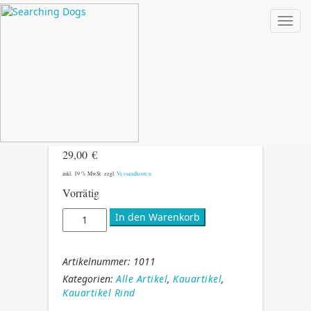
Toggl
RINDER OCHSENZIEMER
10 STK 12CM
29,00
€
inkl. 19 % MwSt.
zzgl.
Versandkosten
Vorrätig
Rinder
In den Warenkorb
Ochsenziemer
10
Stk
Artikelnummer:
1011
12cm
Kategorien:
Alle Artikel
,
Kauartikel
,
Menge
Kauartikel Rind