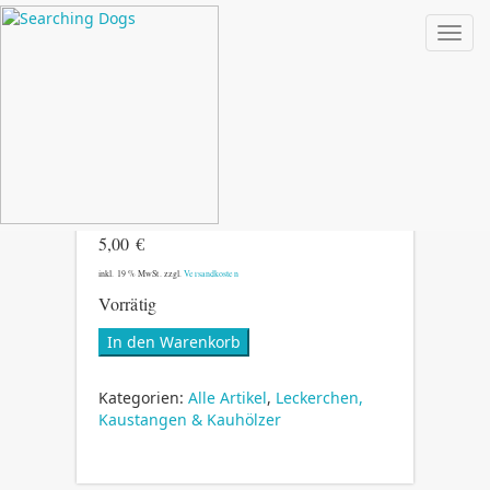
Toggl
TRAININGSSOFTIES
FISCH 250G
5,00
€
inkl. 19 % MwSt.
zzgl.
Versandkosten
Vorrätig
Trainingssofties
In den Warenkorb
Fisch
250g
Kategorien:
Alle Artikel
,
Leckerchen,
Menge
Kaustangen & Kauhölzer