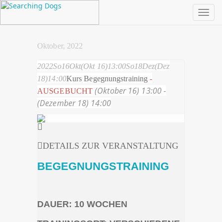
Toggl
Oktober, 2022
2022
So
16
Okt
(Okt 16)
13:00
So
18
Dez
(Dez
18)
14:00
Kurs Begegnungstraining
-
(Oktober 16) 13:00 -
AUSGEBUCHT
(Dezember 18) 14:00
DETAILS ZUR VERANSTALTUNG
BEGEGNUNGSTRAINING
DAUER: 10 WOCHEN