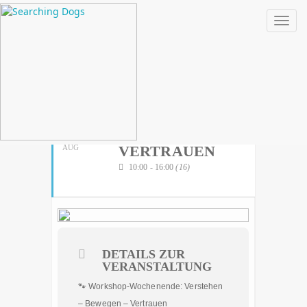
Toggl
August, 2026
2026
SO
VERSTEHEN –
SA
16
15
BEWEGEN –
VERTRAUEN
AUG
10:00 - 16:00
(16)
DETAILS ZUR
VERANSTALTUNG
🐾 Workshop-Wochenende: Verstehen
– Bewegen – Vertrauen